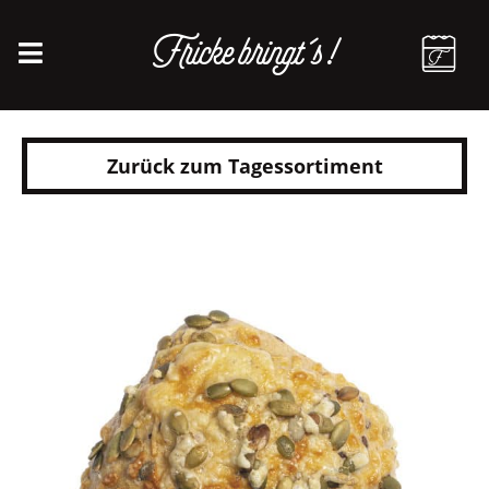
Fricke bringt´s!
Zurück zum Tagessortiment